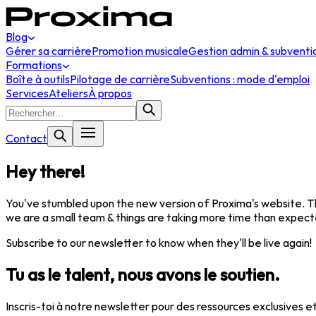
Blog
Gérer sa carrière
Promotion musicale
Gestion admin & subventi
Formations
Boîte à outils
Pilotage de carrière
Subventions : mode d'emploi
Services
Ateliers
À propos
Contact
Hey there!
You've stumbled upon the new version of Proxima's website. The 
we are a small team & things are taking more time than expect
Subscribe to our newsletter to know when they'll be live again!
Tu as le talent, nous avons le soutien.
Inscris-toi à notre newsletter pour des ressources exclusives et