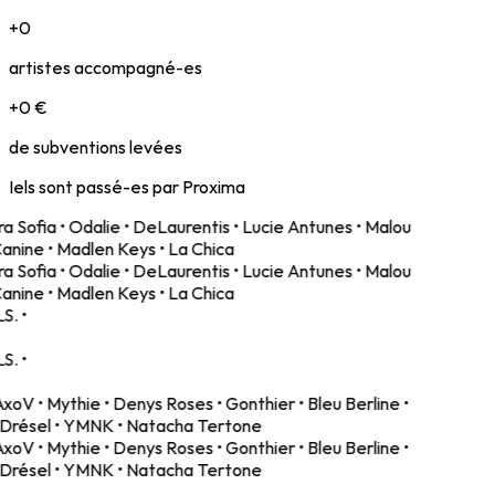
+
0
artistes accompagné-es
+
0
€
de subventions levées
Iels sont passé-es par Proxima
a Sofia • Odalie • DeLaurentis • Lucie Antunes • Malou
anine • Madlen Keys • La Chica
a Sofia • Odalie • DeLaurentis • Lucie Antunes • Malou
anine • Madlen Keys • La Chica
LS. •
LS. •
xoV • Mythie • Denys Roses • Gonthier • Bleu Berline •
Drésel • YMNK • Natacha Tertone
xoV • Mythie • Denys Roses • Gonthier • Bleu Berline •
Drésel • YMNK • Natacha Tertone