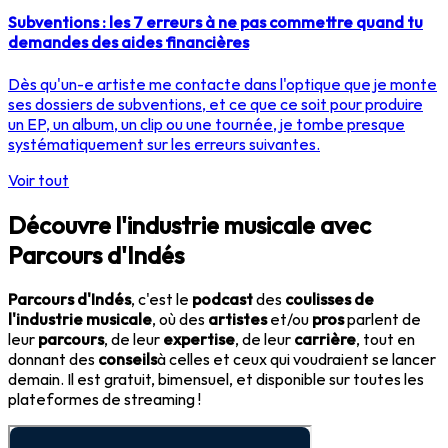
Subventions : les 7 erreurs à ne pas commettre quand tu
demandes des aides financières
Dès qu'un-e artiste me contacte dans l'optique que je monte
ses dossiers de subventions, et ce que ce soit pour produire
un EP, un album, un clip ou une tournée, je tombe presque
systématiquement sur les erreurs suivantes.
Voir tout
Découvre l'industrie musicale avec
Parcours d'Indés
Parcours d'Indés
, c'est le
podcast
des
coulisses de
l'industrie musicale
, où des
artistes
et/ou
pros
parlent de
leur
parcours
, de leur
expertise
, de leur
carrière
, tout en
donnant des
conseils
à celles et ceux qui voudraient se lancer
demain. Il est gratuit, bimensuel, et disponible sur toutes les
plateformes de streaming !