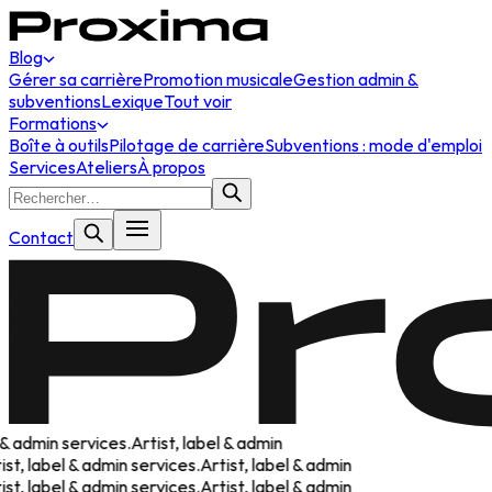
Blog
Gérer sa carrière
Promotion musicale
Gestion admin &
subventions
Lexique
Tout voir
Formations
Boîte à outils
Pilotage de carrière
Subventions : mode d'emploi
Services
Ateliers
À propos
Contact
& admin services.
Artist, label & admin
t, label & admin services.
Artist, label & admin
t, label & admin services.
Artist, label & admin