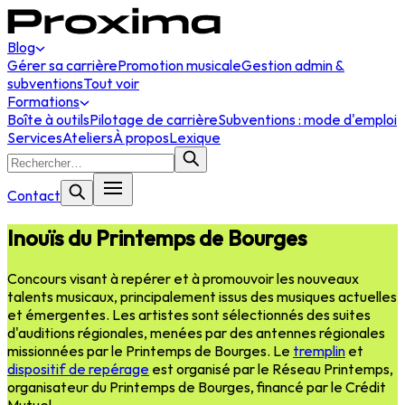
Blog
Gérer sa carrière
Promotion musicale
Gestion admin &
subventions
Tout voir
Formations
Boîte à outils
Pilotage de carrière
Subventions : mode d'emploi
Services
Ateliers
À propos
Lexique
Contact
Inouïs du Printemps de Bourges
Concours visant à repérer et à promouvoir les nouveaux
talents musicaux, principalement issus des musiques actuelles
et émergentes. Les artistes sont sélectionnés des suites
d'auditions régionales, menées par des antennes régionales
missionnées par le Printemps de Bourges. Le
tremplin
et
dispositif de repérage
est organisé par le Réseau Printemps,
organisateur du Printemps de Bourges, financé par le Crédit
Mutuel.