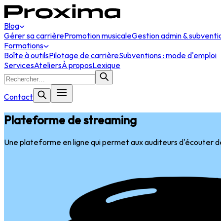
Blog
Gérer sa carrière
Promotion musicale
Gestion admin & subventi
Formations
Boîte à outils
Pilotage de carrière
Subventions : mode d'emploi
Services
Ateliers
À propos
Lexique
Contact
Plateforme de streaming
Une plateforme en ligne qui permet aux auditeurs d'écouter d