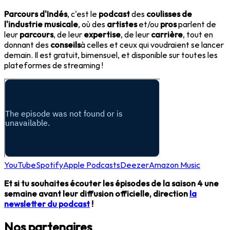
Parcours d'Indés
, c'est le
podcast
des
coulisses de
l'industrie musicale
, où des
artistes
et/ou
pros
parlent de
leur
parcours
, de leur
expertise
, de leur
carrière
, tout en
donnant des
conseils
à celles et ceux qui voudraient se lancer
demain. Il est gratuit, bimensuel, et disponible sur toutes les
plateformes de streaming !
YouTube
Spotify
Apple Podcasts
Deezer
Amazon Music
Et si tu souhaites écouter les épisodes de la saison 4 une
semaine avant leur diffusion officielle, direction
la
newsletter du podcast
!
Nos partenaires