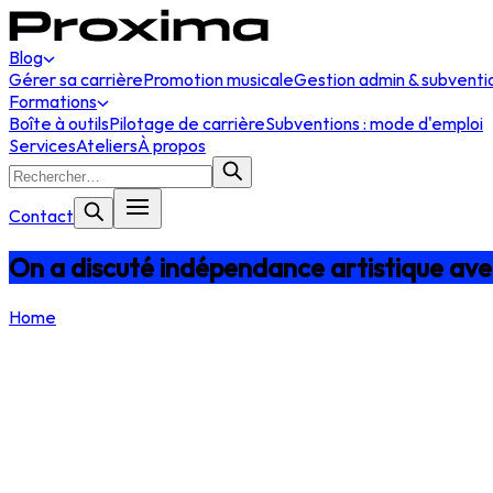
Blog
Gérer sa carrière
Promotion musicale
Gestion admin & subventi
Formations
Boîte à outils
Pilotage de carrière
Subventions : mode d'emploi
Services
Ateliers
À propos
Contact
On a discuté indépendance artistique av
Home