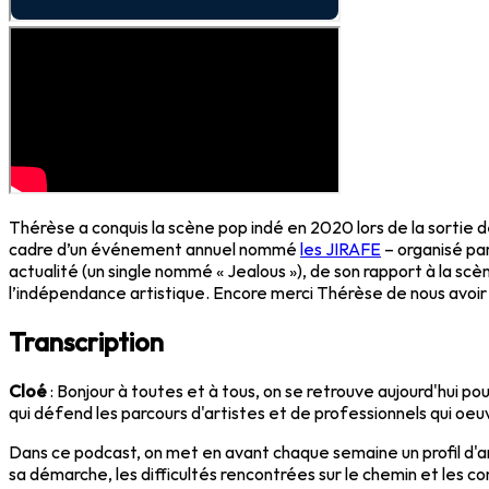
Thérèse a conquis la scène pop indé en 2020 lors de la sortie d
cadre d’un événement annuel nommé
les JIRAFE
– organisé par
actualité (un single nommé « Jealous »), de son rapport à la scè
l’indépendance artistique. Encore merci Thérèse de nous avoir
Transcription
Cloé
: Bonjour à toutes et à tous, on se retrouve aujourd'hui 
qui défend les parcours d'artistes et de professionnels qui oe
Dans ce podcast, on met en avant chaque semaine un profil d'ar
sa démarche, les difficultés rencontrées sur le chemin et les cons