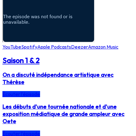
YouTube
Spotify
Apple Podcasts
Deezer
Amazon Music
Saison 1 & 2
On a discuté indépendance artistique avec
Thérèse
Écouter l'épisode
Les débuts d'une tournée nationale et d'une
exposition médiatique de grande ampleur avec
Oete
Écouter l'épisode