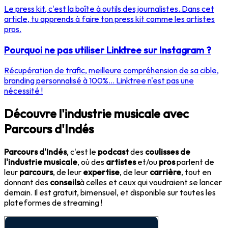
Le press kit, c'est la boîte à outils des journalistes. Dans cet
article, tu apprends à faire ton press kit comme les artistes
pros.
Pourquoi ne pas utiliser Linktree sur Instagram ?
Récupération de trafic, meilleure compréhension de sa cible,
branding personnalisé à 100%... Linktree n'est pas une
nécessité !
Découvre l'industrie musicale avec
Parcours d'Indés
Parcours d'Indés
, c'est le
podcast
des
coulisses de
l'industrie musicale
, où des
artistes
et/ou
pros
parlent de
leur
parcours
, de leur
expertise
, de leur
carrière
, tout en
donnant des
conseils
à celles et ceux qui voudraient se lancer
demain. Il est gratuit, bimensuel, et disponible sur toutes les
plateformes de streaming !