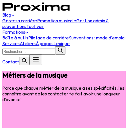
Blog
Gérer sa carrière
Promotion musicale
Gestion admin &
subventions
Tout voir
Formations
Boîte à outils
Pilotage de carrière
Subventions : mode d'emploi
Services
Ateliers
À propos
Lexique
Contact
Métiers de la musique
Parce que chaque métier de la musique a ses spécificités, les
connaître avant de les contacter te fait avoir une longueur
d'avance!