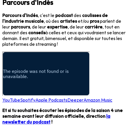
Parcours d'Indés
Parcours d'Indés
, c'est le
podcast
des
coulisses de
l'industrie musicale
, où des
artistes
et/ou
pros
parlent de
leur
parcours
, de leur
expertise
, de leur
carrière
, tout en
donnant des
conseils
à celles et ceux qui voudraient se lancer
demain. Il est gratuit, bimensuel, et disponible sur toutes les
plateformes de streaming !
YouTube
Spotify
Apple Podcasts
Deezer
Amazon Music
Et si tu souhaites écouter les épisodes de la saison 4 une
semaine avant leur diffusion officielle, direction
la
newsletter du podcast
!