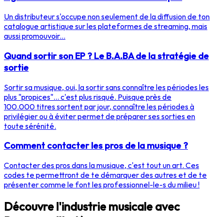
Un distributeur s'occupe non seulement de la diffusion de ton
catalogue artistique sur les plateformes de streaming, mais
aussi promouvoir...
Quand sortir son EP ? Le B.A.BA de la stratégie de
sortie
Sortir sa musique, oui, la sortir sans connaître les périodes les
plus "propices"... c'est plus risqué. Puisque près de
100.000 titres sortent par jour, connaître les périodes à
privilégier ou à éviter permet de préparer ses sorties en
toute sérénité.
Comment contacter les pros de la musique ?
Contacter des pros dans la musique, c'est tout un art. Ces
codes te permettront de te démarquer des autres et de te
présenter comme le font les professionnel-le-s du milieu !
Découvre l'industrie musicale avec