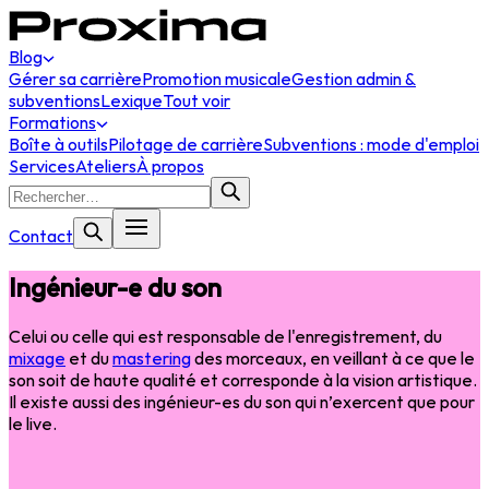
Blog
Gérer sa carrière
Promotion musicale
Gestion admin &
subventions
Lexique
Tout voir
Formations
Boîte à outils
Pilotage de carrière
Subventions : mode d'emploi
Services
Ateliers
À propos
Contact
Ingénieur-e du son
Celui ou celle qui est responsable de l'enregistrement, du
mixage
et du
mastering
des morceaux, en veillant à ce que le
son soit de haute qualité et corresponde à la vision artistique.
Il existe aussi des ingénieur-es du son qui n’exercent que pour
le live.