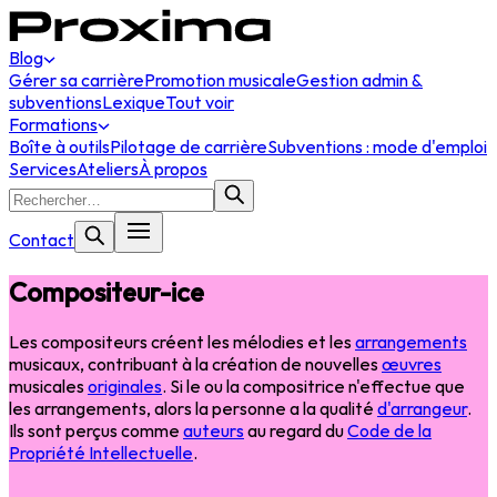
Blog
Gérer sa carrière
Promotion musicale
Gestion admin &
subventions
Lexique
Tout voir
Formations
Boîte à outils
Pilotage de carrière
Subventions : mode d'emploi
Services
Ateliers
À propos
Contact
Compositeur-ice
Les compositeurs créent les mélodies et les
arrangements
musicaux, contribuant à la création de nouvelles
œuvres
musicales
originales
. Si le ou la compositrice n'effectue que
les arrangements, alors la personne a la qualité
d'arrangeur
.
Ils sont perçus comme
auteurs
au regard du
Code de la
Propriété Intellectuelle
.