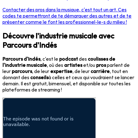
Contacter des pros dans la musique, c'est tout un art. Ces
codes te permettront de te démarquer des autres et de te
présenter comme le font les professionnel-le-s du milieu !
Découvre l'industrie musicale avec
Parcours d'Indés
Parcours d'Indés
, c'est le
podcast
des
coulisses de
l'industrie musicale
, où des
artistes
et/ou
pros
parlent de
leur
parcours
, de leur
expertise
, de leur
carrière
, tout en
donnant des
conseils
à celles et ceux qui voudraient se lancer
demain. Il est gratuit, bimensuel, et disponible sur toutes les
plateformes de streaming !