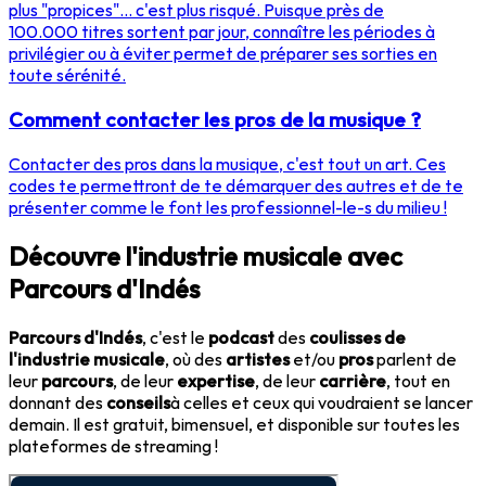
plus "propices"... c'est plus risqué. Puisque près de
100.000 titres sortent par jour, connaître les périodes à
privilégier ou à éviter permet de préparer ses sorties en
toute sérénité.
Comment contacter les pros de la musique ?
Contacter des pros dans la musique, c'est tout un art. Ces
codes te permettront de te démarquer des autres et de te
présenter comme le font les professionnel-le-s du milieu !
Découvre l'industrie musicale avec
Parcours d'Indés
Parcours d'Indés
, c'est le
podcast
des
coulisses de
l'industrie musicale
, où des
artistes
et/ou
pros
parlent de
leur
parcours
, de leur
expertise
, de leur
carrière
, tout en
donnant des
conseils
à celles et ceux qui voudraient se lancer
demain. Il est gratuit, bimensuel, et disponible sur toutes les
plateformes de streaming !