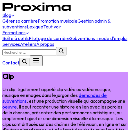
Blog
Gérer sa carrière
Promotion musicale
Gestion admin &
subventions
Lexique
Tout voir
Formations
Boîte à outils
Pilotage de carrière
Subventions : mode d'emploi
Services
Ateliers
À propos
Contact
Clip
Un clip, également appelé clip vidéo ou vidéomusique,
musique en images dans le jargon des
demandes de
subventions
, est une production visuelle qui accompagne une
oeuvre
. Il peut raconter une histoire en lien avec les paroles
de la chanson, présenter des performances artistiques, ou
simplement ajouter une dimension visuelle à la musique. Les
clips sont diffusés sur des chaînes de télévision, en ligne et sur
d'autres plateformes, et génèrent des droits au même titre