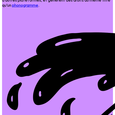
qu’un
phonogramme
.