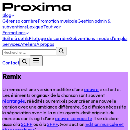
Blog
Gérer sa carrière
Promotion musicale
Gestion admin &
subventions
Lexique
Tout voir
Formations
Boîte à outils
Pilotage de carrière
Subventions : mode d'emploi
Services
Ateliers
À propos
Contact
Remix
Un remix est une version modifiée d'une
oeuvre
existante.
Les éléments originaux de la chanson sont souvent
réarrangés
, réédités ou remixés pour créer une nouvelle
version avec une ambiance différente. Sa diffusion nécessite
la négociation avec le, la ou les ayants-droit originels du
morceau car il s’agit d’une
oeuvre composite
. Il se déclare
aussi à la
SCPP
ou à la
SPPF
. (voir section
Edition musicale et
phonographique
)