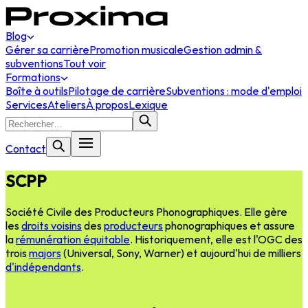
Blog
Gérer sa carrière
Promotion musicale
Gestion admin &
subventions
Tout voir
Formations
Boîte à outils
Pilotage de carrière
Subventions : mode d'emploi
Services
Ateliers
À propos
Lexique
Contact
SCPP
Société Civile des Producteurs Phonographiques. Elle gère
les
droits voisins
des
producteurs
phonographiques et assure
la
rémunération équitable
. Historiquement, elle est l'OGC des
trois
majors
(Universal, Sony, Warner) et aujourd'hui de milliers
d'indépendants
.