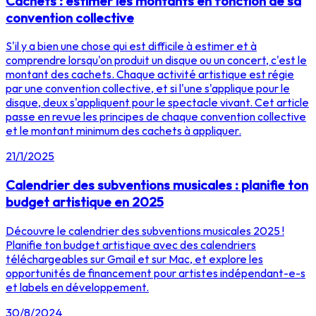
Cachets : estimer les montants en fonction de sa
convention collective
S'il y a bien une chose qui est difficile à estimer et à
comprendre lorsqu'on produit un disque ou un concert, c'est le
montant des cachets. Chaque activité artistique est régie
par une convention collective, et si l'une s'applique pour le
disque, deux s'appliquent pour le spectacle vivant. Cet article
passe en revue les principes de chaque convention collective
et le montant minimum des cachets à appliquer.
21/1/2025
Calendrier des subventions musicales : planifie ton
budget artistique en 2025
Découvre le calendrier des subventions musicales 2025 !
Planifie ton budget artistique avec des calendriers
téléchargeables sur Gmail et sur Mac, et explore les
opportunités de financement pour artistes indépendant-e-s
et labels en développement.
30/8/2024