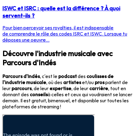
ISWC et ISRC : quelle est la différence ? À quoi
servent-ils ?
Pour bien percevoir ses royalties, il est indispensable
de comprendre le rôle des codes ISRC et ISWC. Lorsque tu
déposes une oeuvre...
Découvre l'industrie musicale avec
Parcours d'Indés
Parcours d'Indés
, c'est le
podcast
des
coulisses de
l'industrie musicale
, où des
artistes
et/ou
pros
parlent de
leur
parcours
, de leur
expertise
, de leur
carrière
, tout en
donnant des
conseils
à celles et ceux qui voudraient se lancer
demain. Il est gratuit, bimensuel, et disponible sur toutes les
plateformes de streaming !