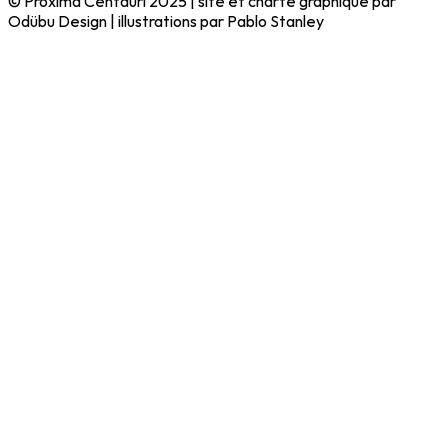
© Proxima Centauri 2025 | site et charte graphique par
Odübu Design | illustrations par Pablo Stanley