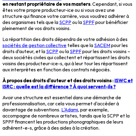
en restant propriétaire de vos masters
. Cependant, si vous
êtes votre propre producteur-ice ou si vous avez une
structure qui finance votre carrière, vous voudrez adhérer à
des organismes tels que la
SCPP
ou la
SPPF
pour bénéficier
pleinement de vos droits voisins.
La répartition des droits dépendra de votre adhésion à des
sociétés de gestion collective
telles que la
SACEM
pour les
droits d’auteur, et la
SCPP
ou la
SPPF
pour les droits voisins –
deux sociétés civiles qui collectent et répartissent les droits
voisins des producteur-ice-s, qui à leur tour les répartissent
aux interprètes en fonction des contrats négociés.
À propos des droits d'auteur et des droits voisins :
ISWC et
ISRC : quelle est la différence ? À quoi servent-ils ?
Avoir une structure est essentiel dans une démarche de
professionnalisation, car cela vous permet d'accéder à
davantage de subventions.
L'Adami
, par exemple,
accompagne de nombreux artistes, tandis que la SCPP et la
SPPF financent les productions phonographiques de leurs
adhérent-e-s, grâce à des aides à la création.