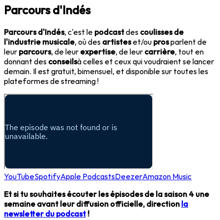
Parcours d'Indés
Parcours d'Indés
, c'est le
podcast
des
coulisses de
l'industrie musicale
, où des
artistes
et/ou
pros
parlent de
leur
parcours
, de leur
expertise
, de leur
carrière
, tout en
donnant des
conseils
à celles et ceux qui voudraient se lancer
demain. Il est gratuit, bimensuel, et disponible sur toutes les
plateformes de streaming !
YouTube
Spotify
Apple Podcasts
Deezer
Amazon Music
Et si tu souhaites écouter les épisodes de la saison 4 une
semaine avant leur diffusion officielle, direction
la
newsletter du podcast
!