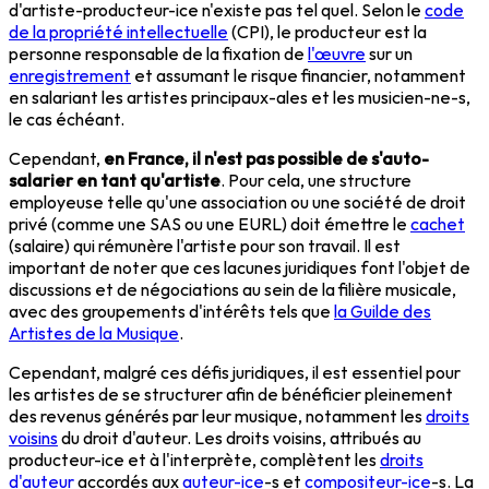
d'artiste-producteur-ice n'existe pas tel quel. Selon le
code
de la propriété intellectuelle
(CPI), le producteur est la
personne responsable de la fixation de
l'œuvre
sur un
enregistrement
et assumant le risque financier, notamment
en salariant les artistes principaux-ales et les musicien-ne-s,
le cas échéant.
Cependant,
en France, il n'est pas possible de s'auto-
salarier en tant qu'artiste
. Pour cela, une structure
employeuse telle qu'une association ou une société de droit
privé (comme une SAS ou une EURL) doit émettre le
cachet
(salaire) qui rémunère l'artiste pour son travail. Il est
important de noter que ces lacunes juridiques font l'objet de
discussions et de négociations au sein de la filière musicale,
avec des groupements d'intérêts tels que
la Guilde des
Artistes de la Musique
.
Cependant, malgré ces défis juridiques, il est essentiel pour
les artistes de se structurer afin de bénéficier pleinement
des revenus générés par leur musique, notamment les
droits
voisins
du droit d'auteur. Les droits voisins, attribués au
producteur-ice et à l'interprète, complètent les
droits
d'auteur
accordés aux
auteur-ice
-s et
compositeur-ice
-s. La