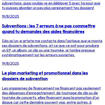
subventions, aussi voulais-je en déblayer 5 avec toi pour que
tu puisses aborder un peu plus sereinement tes dossiers!
19/8/2025
Subventions : les 7 erreurs à ne pas commettre
quand tu demandes des aides financières
Dès qu'un-e artiste me contacte dans l'optique que je monte
ses dossiers de subventions, et ce que ce soit pour produire
un EP, un album, un clip ou une tournée, je tombe presque
systématiquement sur les erreurs suivantes.
19/8/2025
Le plan marketing et promotionnel dans les
dossiers de subvention
Les organismes de financement ne financent pas seulement
des dépenses d’enregistrement, de tournage de clip ou de
tournée de concerts, elles financent aussi la promotion d'un
disque car cette dernière souvent vise, entre autres, à