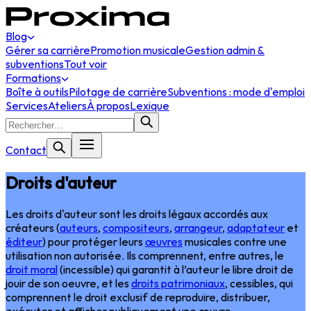
Blog
Gérer sa carrière
Promotion musicale
Gestion admin &
subventions
Tout voir
Formations
Boîte à outils
Pilotage de carrière
Subventions : mode d'emploi
Services
Ateliers
À propos
Lexique
Contact
Droits d'auteur
Les droits d'auteur sont les droits légaux accordés aux
créateurs (
auteurs
,
compositeurs
,
arrangeur
,
adaptateur
et
éditeur
) pour protéger leurs
œuvres
musicales contre une
utilisation non autorisée. Ils comprennent, entre autres, le
droit moral
(incessible) qui garantit à l’auteur le libre droit de
jouir de son oeuvre, et les
droits patrimoniaux
, cessibles, qui
comprennent le droit exclusif de reproduire, distribuer,
exécuter et afficher publiquement une œuvre.