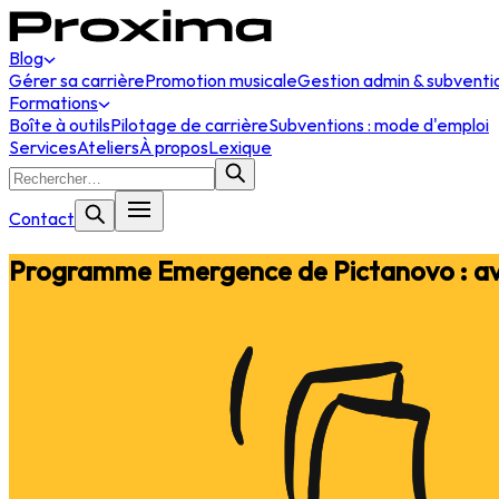
Blog
Gérer sa carrière
Promotion musicale
Gestion admin & subventi
Formations
Boîte à outils
Pilotage de carrière
Subventions : mode d'emploi
Services
Ateliers
À propos
Lexique
Contact
Programme Emergence de Pictanovo : avis