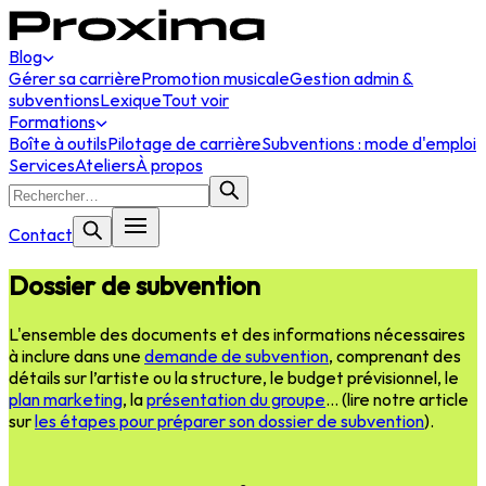
Blog
Gérer sa carrière
Promotion musicale
Gestion admin &
subventions
Lexique
Tout voir
Formations
Boîte à outils
Pilotage de carrière
Subventions : mode d'emploi
Services
Ateliers
À propos
Contact
Dossier de subvention
L'ensemble des documents et des informations nécessaires
à inclure dans une
demande de subvention
, comprenant des
détails sur l’artiste ou la structure, le budget prévisionnel, le
plan marketing
, la
présentation du groupe
… (lire notre article
sur
les étapes pour préparer son dossier de subvention
).