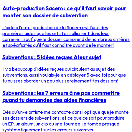
Auto-production Sacem : ce qu'il faut savoir pour
monter son dossier de subvention
L'aide à l'auto-production de la Sacem est l'une des
premières aides que les artistes sollicitent dans leur
carrière... sauf que le dossier comprend de nombreux critères
et spécificités qu'il faut connaître avant de le monter !
Subventions : 5 idées reçues à leur sujet
Il y a beaucoup d'idées reçues qui circulent au sujet des
subventions, aussi voulais-je en déblayer 5 avec toi pour que
tu puisses aborder un peu plus sereinement tes dossiers!
Subventions : les 7 erreurs à ne pas commettre
quand tu demandes des aides financières
Dès qu'un-e artiste me contacte dans l'optique que je monte
ses dossiers de subventions, et ce que ce soit pour produire
un EP, un album, un clip ou une tournée, je tombe presque
systématiquement sur les erreurs suivantes.