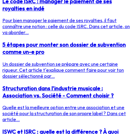
Le code ISRC : manager le paiement de ses
royalties en indé
Pour bien manager le paiement de ses royalties, il faut
connaître une notion : celle du code ISRC. Dans cet article, on
va aborder...
5 étapes pour monter son dossier de subvention
comme un-e pro
Un dossier de subvention se prépare avec une certaine
rigueur. Cet article t'explique comment faire pour voir ton
dossier sélectionné par...
Structuration dans l'industrie musicale :
Association vs. Société - Comment choisir ?
Quelle est la meilleure option entre une association et une
société pour la structuration de son propre label ? Dans cet
article...
ISWC et ISRC : quelle est la différence ? À quoi