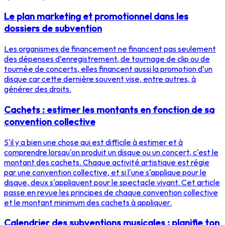
Le plan marketing et promotionnel dans les
dossiers de subvention
Les organismes de financement ne financent pas seulement
des dépenses d’enregistrement, de tournage de clip ou de
tournée de concerts, elles financent aussi la promotion d'un
disque car cette dernière souvent vise, entre autres, à
générer des droits.
Cachets : estimer les montants en fonction de sa
convention collective
S'il y a bien une chose qui est difficile à estimer et à
comprendre lorsqu'on produit un disque ou un concert, c'est le
montant des cachets. Chaque activité artistique est régie
par une convention collective, et si l'une s'applique pour le
disque, deux s'appliquent pour le spectacle vivant. Cet article
passe en revue les principes de chaque convention collective
et le montant minimum des cachets à appliquer.
Calendrier des subventions musicales : planifie ton