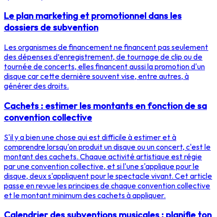
Le plan marketing et promotionnel dans les
dossiers de subvention
Les organismes de financement ne financent pas seulement
des dépenses d’enregistrement, de tournage de clip ou de
tournée de concerts, elles financent aussi la promotion d'un
disque car cette dernière souvent vise, entre autres, à
générer des droits.
Cachets : estimer les montants en fonction de sa
convention collective
S'il y a bien une chose qui est difficile à estimer et à
comprendre lorsqu'on produit un disque ou un concert, c'est le
montant des cachets. Chaque activité artistique est régie
par une convention collective, et si l'une s'applique pour le
disque, deux s'appliquent pour le spectacle vivant. Cet article
passe en revue les principes de chaque convention collective
et le montant minimum des cachets à appliquer.
Calendrier des subventions musicales : planifie ton