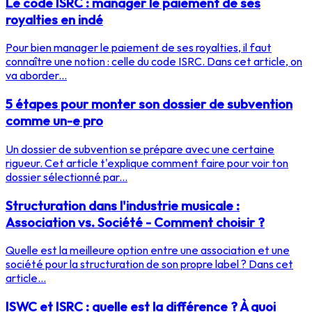
Le code ISRC : manager le paiement de ses
royalties en indé
Pour bien manager le paiement de ses royalties, il faut
connaître une notion : celle du code ISRC. Dans cet article, on
va aborder...
5 étapes pour monter son dossier de subvention
comme un-e pro
Un dossier de subvention se prépare avec une certaine
rigueur. Cet article t'explique comment faire pour voir ton
dossier sélectionné par...
Structuration dans l'industrie musicale :
Association vs. Société - Comment choisir ?
Quelle est la meilleure option entre une association et une
société pour la structuration de son propre label ? Dans cet
article...
ISWC et ISRC : quelle est la différence ? À quoi