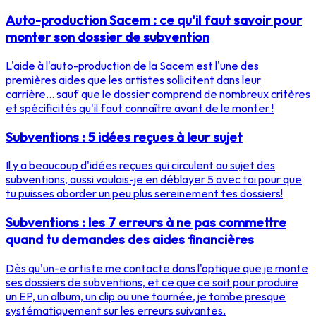
Auto-production Sacem : ce qu'il faut savoir pour
monter son dossier de subvention
L'aide à l'auto-production de la Sacem est l'une des
premières aides que les artistes sollicitent dans leur
carrière... sauf que le dossier comprend de nombreux critères
et spécificités qu'il faut connaître avant de le monter !
Subventions : 5 idées reçues à leur sujet
Il y a beaucoup d'idées reçues qui circulent au sujet des
subventions, aussi voulais-je en déblayer 5 avec toi pour que
tu puisses aborder un peu plus sereinement tes dossiers!
Subventions : les 7 erreurs à ne pas commettre
quand tu demandes des aides financières
Dès qu'un-e artiste me contacte dans l'optique que je monte
ses dossiers de subventions, et ce que ce soit pour produire
un EP, un album, un clip ou une tournée, je tombe presque
systématiquement sur les erreurs suivantes.