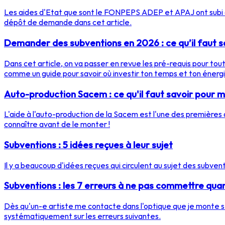
Les aides d'Etat que sont le FONPEPS ADEP et APAJ ont subi 
dépôt de demande dans cet article.
Demander des subventions en 2026 : ce qu’il faut s
Dans cet article, on va passer en revue les pré-requis pour toute
comme un guide pour savoir où investir ton temps et ton énerg
Auto-production Sacem : ce qu'il faut savoir pour 
L'aide à l'auto-production de la Sacem est l'une des premières a
connaître avant de le monter !
Subventions : 5 idées reçues à leur sujet
Il y a beaucoup d'idées reçues qui circulent au sujet des subven
Subventions : les 7 erreurs à ne pas commettre qua
Dès qu'un-e artiste me contacte dans l'optique que je monte se
systématiquement sur les erreurs suivantes.