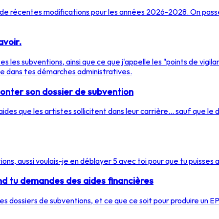
de récentes modifications pour les années 2026-2028. On passe
avoir.
s les subventions, ainsi que ce que j'appelle les "points de vigila
ie dans tes démarches administratives.
monter son dossier de subvention
ides que les artistes sollicitent dans leur carrière... sauf que le
tions, aussi voulais-je en déblayer 5 avec toi pour que tu puisses
nd tu demandes des aides financières
s dossiers de subventions, et ce que ce soit pour produire un EP