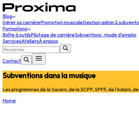
Blog
Gérer sa carrière
Promotion musicale
Gestion admin & subventi
Formations
Boîte à outils
Pilotage de carrière
Subventions : mode d'emploi
Services
Ateliers
À propos
Contact
Subventions dans la musique
Les programmes de la Sacem, de la SCPP, SPPF, de l'Adami, de l
Home