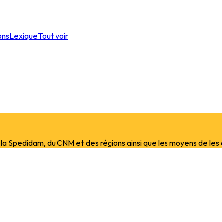
ons
Lexique
Tout voir
a Spedidam, du CNM et des régions ainsi que les moyens de les ob