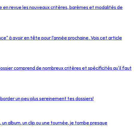
 en revue les nouveaux critères, barèmes et modalités de
nce" à avoir en tête pour l'année prochaine. Vois cet article
 dossier comprend de nombreux critères et spécificités qu'il faut
 aborder un peu plus sereinement tes dossiers!
, un album, un clip ou une tournée, je tombe presque