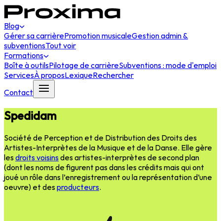
Blog
Gérer sa carrière
Promotion musicale
Gestion admin &
subventions
Tout voir
Formations
Boîte à outils
Pilotage de carrière
Subventions : mode d'emploi
Services
À propos
Lexique
Rechercher
Contact
Spedidam
Société de Perception et de Distribution des Droits des
Artistes-Interprètes de la Musique et de la Danse. Elle gère
les
droits voisins
des artistes-interprètes de second plan
(dont les noms de figurent pas dans les crédits mais qui ont
joué un rôle dans l’enregistrement ou la représentation d’une
oeuvre) et des
producteurs
.