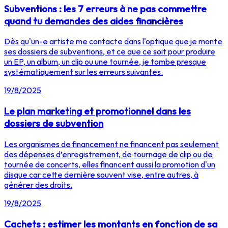
Subventions : les 7 erreurs à ne pas commettre
quand tu demandes des aides financières
Dès qu'un-e artiste me contacte dans l'optique que je monte
ses dossiers de subventions, et ce que ce soit pour produire
un EP, un album, un clip ou une tournée, je tombe presque
systématiquement sur les erreurs suivantes.
19/8/2025
Le plan marketing et promotionnel dans les
dossiers de subvention
Les organismes de financement ne financent pas seulement
des dépenses d’enregistrement, de tournage de clip ou de
tournée de concerts, elles financent aussi la promotion d'un
disque car cette dernière souvent vise, entre autres, à
générer des droits.
19/8/2025
Cachets : estimer les montants en fonction de sa