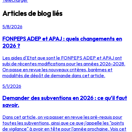
Télécharger
Articles de blog liés
5/8/2026
FONPEPS ADEP et APAJ : quels changements en
2026 ?
Les aides d'Etat que sont le FONPEPS ADEP et APAJ ont
subi de récentes modifications pour les années 2026-2028.
On passe en revue les nouveaux critères, barèmes et
modalités de dépôt de demande dans cet article.
5/1/2026
Demander des subventions en 2026 : ce qu’il faut
savoir.
Dans cet article, on va passer en revue les pré-requis pour
toutes les subventions, ainsi que ce que j'appelle les "points
de vigilance" à avoir en tête pour l'année prochaine. Vois cet