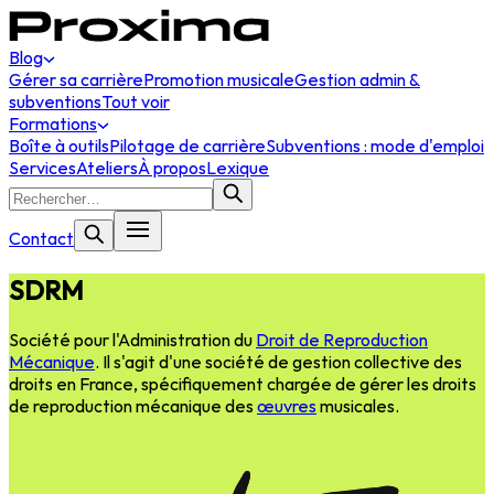
Blog
Gérer sa carrière
Promotion musicale
Gestion admin &
subventions
Tout voir
Formations
Boîte à outils
Pilotage de carrière
Subventions : mode d'emploi
Services
Ateliers
À propos
Lexique
Contact
SDRM
Société pour l'Administration du
Droit de Reproduction
Mécanique
. Il s'agit d'une société de gestion collective des
droits en France, spécifiquement chargée de gérer les droits
de reproduction mécanique des
œuvres
musicales.