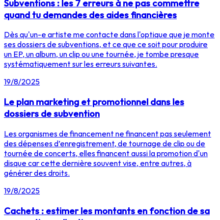
Subventions : les 7 erreurs à ne pas commettre
quand tu demandes des aides financières
Dès qu'un-e artiste me contacte dans l'optique que je monte
ses dossiers de subventions, et ce que ce soit pour produire
un EP, un album, un clip ou une tournée, je tombe presque
systématiquement sur les erreurs suivantes.
19/8/2025
Le plan marketing et promotionnel dans les
dossiers de subvention
Les organismes de financement ne financent pas seulement
des dépenses d’enregistrement, de tournage de clip ou de
tournée de concerts, elles financent aussi la promotion d'un
disque car cette dernière souvent vise, entre autres, à
générer des droits.
19/8/2025
Cachets : estimer les montants en fonction de sa