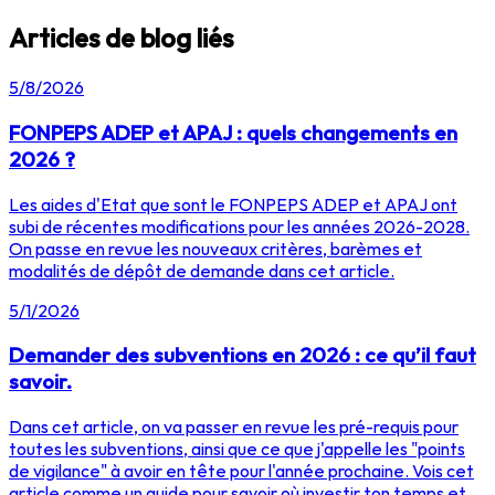
Articles de blog liés
5/8/2026
FONPEPS ADEP et APAJ : quels changements en
2026 ?
Les aides d'Etat que sont le FONPEPS ADEP et APAJ ont
subi de récentes modifications pour les années 2026-2028.
On passe en revue les nouveaux critères, barèmes et
modalités de dépôt de demande dans cet article.
5/1/2026
Demander des subventions en 2026 : ce qu’il faut
savoir.
Dans cet article, on va passer en revue les pré-requis pour
toutes les subventions, ainsi que ce que j'appelle les "points
de vigilance" à avoir en tête pour l'année prochaine. Vois cet
article comme un guide pour savoir où investir ton temps et