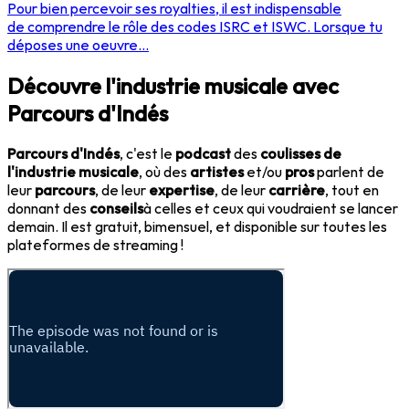
Pour bien percevoir ses royalties, il est indispensable
de comprendre le rôle des codes ISRC et ISWC. Lorsque tu
déposes une oeuvre...
Découvre l'industrie musicale avec
Parcours d'Indés
Parcours d'Indés
, c'est le
podcast
des
coulisses de
l'industrie musicale
, où des
artistes
et/ou
pros
parlent de
leur
parcours
, de leur
expertise
, de leur
carrière
, tout en
donnant des
conseils
à celles et ceux qui voudraient se lancer
demain. Il est gratuit, bimensuel, et disponible sur toutes les
plateformes de streaming !