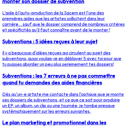
monter son dossier de subvention
L'aide à l'auto-production de la Sacem est l'une des
premières aides que les artistes sollicitent dans leur
carrière... sauf que le dossier comprend de nombreux critères
et spécificités qu'il faut connaître avant de le monter !
Subventions : 5 idées reçues à leur sujet
Il y a beaucoup d'idées reçues qui circulent au sujet des
subventions, aussi voulais-je en déblayer 5 avec toi pour que
tu puisses aborder un peu plus sereinement tes dossiers!
Subventions : les 7 erreurs à ne pas commettre
quand tu demandes des aides financières
Dès qu'un-e artiste me contacte dans l'optique que je monte
ses dossiers de subventions, et ce que ce soit pour produire
un EP, un album, un clip ou une tournée, je tombe presque
systématiquement sur les erreurs suivantes.
Le plan marketing et promotionnel dans les