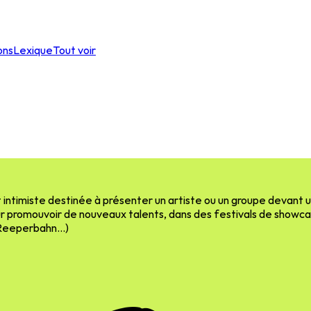
ons
Lexique
Tout voir
timiste destinée à présenter un artiste ou un groupe devant un 
r promouvoir de nouveaux talents, dans des festivals de showc
e Reeperbahn…)