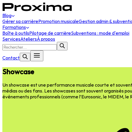
Blog
Gérer sa carrière
Promotion musicale
Gestion admin & subventi
Formations
Boîte à outils
Pilotage de carrière
Subventions : mode d'emploi
Services
Ateliers
À propos
Contact
Showcase
Un showcase est une performance musicale courte et souvent in
médias ou des fans. Les showcases sont souvent organisés pou
événements professionnels (comme l’Eurosonic, le MIDEM, l