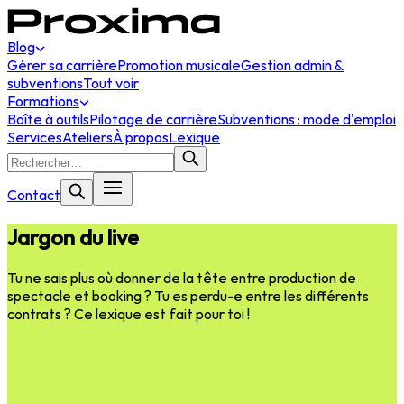
Blog
Gérer sa carrière
Promotion musicale
Gestion admin &
subventions
Tout voir
Formations
Boîte à outils
Pilotage de carrière
Subventions : mode d'emploi
Services
Ateliers
À propos
Lexique
Contact
Jargon du live
Tu ne sais plus où donner de la tête entre production de
spectacle et booking ? Tu es perdu-e entre les différents
contrats ? Ce lexique est fait pour toi !