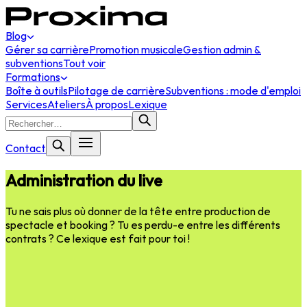
Blog
Gérer sa carrière
Promotion musicale
Gestion admin &
subventions
Tout voir
Formations
Boîte à outils
Pilotage de carrière
Subventions : mode d'emploi
Services
Ateliers
À propos
Lexique
Contact
Administration du live
Tu ne sais plus où donner de la tête entre production de
spectacle et booking ? Tu es perdu-e entre les différents
contrats ? Ce lexique est fait pour toi !