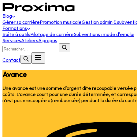
Blog
Gérer sa carrière
Promotion musicale
Gestion admin & subventi
Formations
Boîte à outils
Pilotage de carrière
Subventions : mode d'emploi
Services
Ateliers
À propos
Contact
Avance
Une avance est une somme d'argent dite recoupable versée p
coûts. L’avance court pour une durée déterminée, et correspon
n’est pas « recoupée » (remboursée) pendant la durée du contra