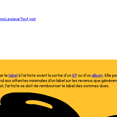
ons
Lexique
Tout voir
ar le
label
à l'artiste avant la sortie d'un
EP
ou d'un
album
. Elle p
d aux attentes minimales d’un label sur les revenus que génèrer
t, l’artiste se doit de rembourser le label des sommes dues.