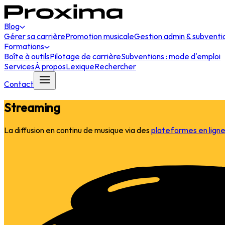
Blog
Gérer sa carrière
Promotion musicale
Gestion admin & subventi
Formations
Boîte à outils
Pilotage de carrière
Subventions : mode d'emploi
Services
À propos
Lexique
Rechercher
Contact
Streaming
La diffusion en continu de musique via des
plateformes en lign