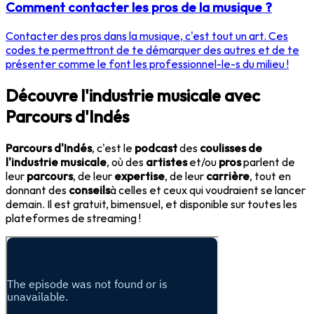
Comment contacter les pros de la musique ?
Contacter des pros dans la musique, c'est tout un art. Ces
codes te permettront de te démarquer des autres et de te
présenter comme le font les professionnel-le-s du milieu !
Découvre l'industrie musicale avec
Parcours d'Indés
Parcours d'Indés
, c'est le
podcast
des
coulisses de
l'industrie musicale
, où des
artistes
et/ou
pros
parlent de
leur
parcours
, de leur
expertise
, de leur
carrière
, tout en
donnant des
conseils
à celles et ceux qui voudraient se lancer
demain. Il est gratuit, bimensuel, et disponible sur toutes les
plateformes de streaming !