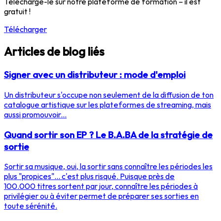
Télécharge-le sur notre plateforme de formation – il est
gratuit !
Télécharger
Articles de blog liés
Signer avec un distributeur : mode d'emploi
Un distributeur s'occupe non seulement de la diffusion de ton
catalogue artistique sur les plateformes de streaming, mais
aussi promouvoir...
Quand sortir son EP ? Le B.A.BA de la stratégie de
sortie
Sortir sa musique, oui, la sortir sans connaître les périodes les
plus "propices"... c'est plus risqué. Puisque près de
100.000 titres sortent par jour, connaître les périodes à
privilégier ou à éviter permet de préparer ses sorties en
toute sérénité.