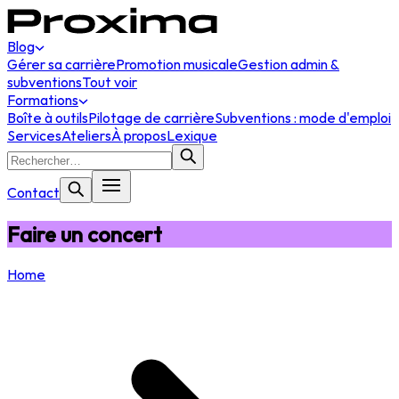
Blog
Gérer sa carrière
Promotion musicale
Gestion admin &
subventions
Tout voir
Formations
Boîte à outils
Pilotage de carrière
Subventions : mode d'emploi
Services
Ateliers
À propos
Lexique
Contact
Faire un concert
Home