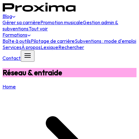
Blog
Gérer sa carrière
Promotion musicale
Gestion admin &
subventions
Tout voir
Formations
Boîte à outils
Pilotage de carrière
Subventions : mode d'emploi
Services
À propos
Lexique
Rechercher
Contact
Réseau & entraide
Home